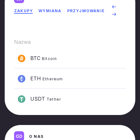
ZAKUPY
WYMIANA
PRZYJMOWANIE
Nazwa
Ce
BTC
Bitcoin
ETH
Ethereum
USDT
Tether
O NAS