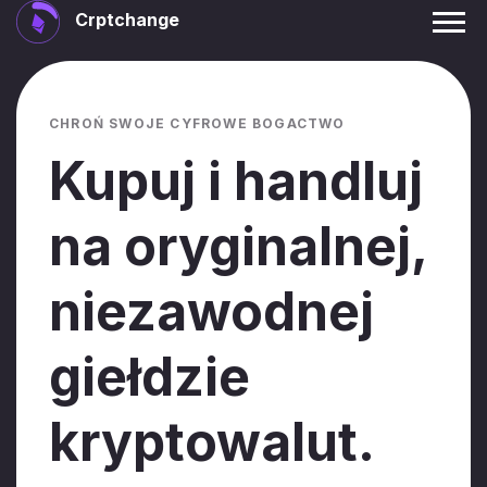
Crptchange
CHROŃ SWOJE CYFROWE BOGACTWO
Kupuj i handluj
na oryginalnej,
niezawodnej
giełdzie
kryptowalut.